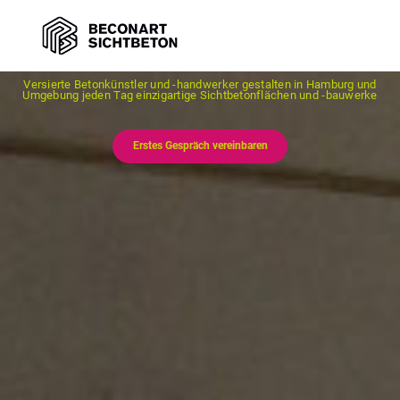
BETONRETUSCHE IN HAMBURG & UMGEBUNG
Sichtbeton – Ästhetik, die fasziniert und inspiriert
Versierte Betonkünstler und -handwerker gestalten in Hamburg und
Umgebung jeden Tag einzigartige Sichtbetonflächen und -bauwerke
Erstes Gespräch vereinbaren