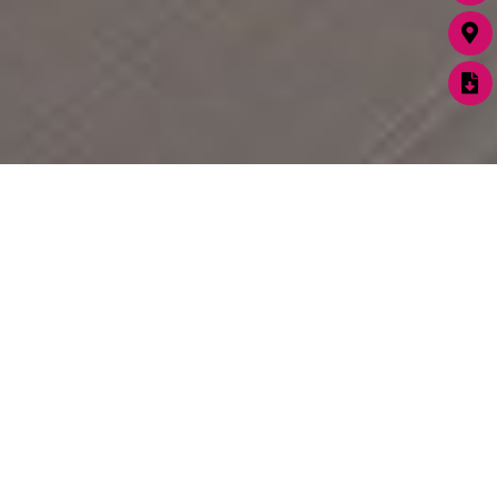
Deine individuellen
Wünsche
stehen bei uns jederzeit
im Fokus.
BECONART verbindet
jahrzehntelange
Erfahrung in der
Sanierung von
Betontreppen mit
künstlerischem