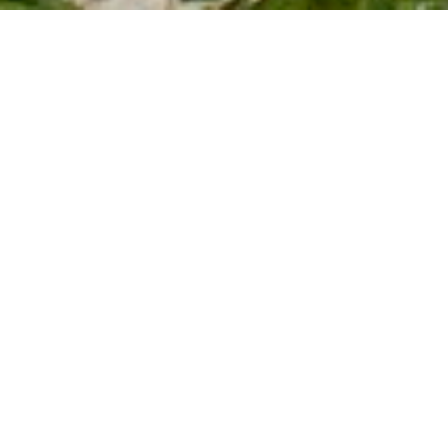
Industrie & Forschung
FORVIA
Objekt: FORVIA Deutschlandzentrale globaler
Automobilzulieferer Ort: Hannover, Deutschland
Architekt: Kaspar Kraemer Architekten GmbH
Unsere Aufgabe
Wir hatten die Ehre mit dem Fertigteilhersteller die
Rund 18.000m² Sichtbeton an glatt geschalter- und
Reliefstruktur ausgeführter Fassade, Sichtbetonklasse
4, in Schwarzbeton und Grautönen sowie in zahlreichen
Innenräumen, Büroabteilungen, Prüfständen und
Leistungsabteilungen zu gestalten und zu bearbeiten.