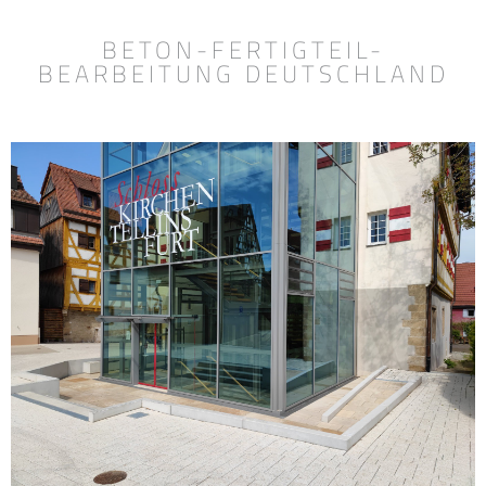
SICHTBETON
BETON-FERTIGTEIL-
BEARBEITUNG DEUTSCHLAND
FERTIGTEILE
INSTANDSETZUNG