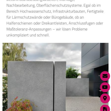
Nachbearbeitung, Oberflächenschutzsysteme. Egal ob im
Bereich Hochwasserschutz, Infrastrukturbauten, Fertigteile
für Lärmschutzwände oder Bürogebäude, ob an
Halfenschienen oder Dreikantleisten, Anschlussfugen oder
Maßtoleranz-Anpassungen – wir lösen Probleme
unkompliziert und schnell.