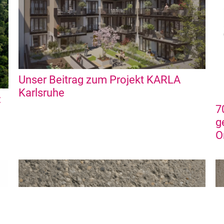
Unser Beitrag zum Projekt KARLA
Karlsruhe
:
7
g
O