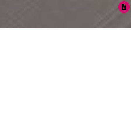
Deine individuellen
Wünsche
stehen bei uns jederzeit
im Fokus.
BECONART verbindet
jahrzehntelange
Erfahrung in der
Sanierung von
Betontreppen mit
künstlerischem
Verständnis,
handwerklichem