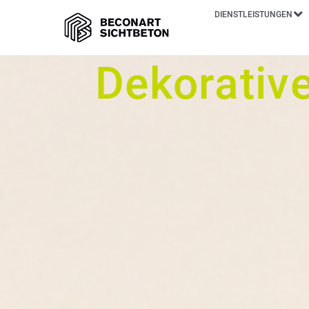
DIENSTLEISTUNGEN
Dekorativ