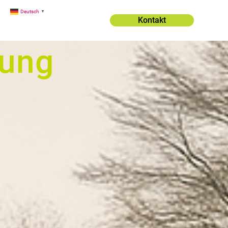
Deutsch
▼
Kontakt
tung