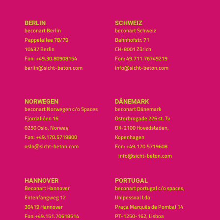
BERLIN
SCHWEIZ
beconart Berlin
beconart Schweiz
Pappelallee 78/79
Bahnhofstr. 71
10437 Berlin
CH-8001 Zürich
Fon: +49.30.80908154
Fon: 49.711.76749219
berlin@sicht-beton.com
info@sicht-beton.com
NORWEGEN
DÄNEMARK
beconart Norwegen c/o Spaces
beconart Dänemark
Fjordalléen 16
Osterbrogade 226 st. Tv
0250 Oslo, Norway
DK-2100 Hovedstaden,
Fon: +49.170.5719800
Kopenhagen
oslo@sicht-beton.com
Fon: +49.170.5719608
info@sicht-beton.com
HANNOVER
PORTUGAL
Beconart Hannover
beconart portugal c/o spaces,
Entenfangweg 12
Unipessoal Lda
30419 Hannover
Praça Marquês de Pombal 14
Fon:+49.151.70618514
PT-1250-162, Lisboa