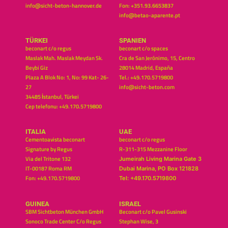
info@sicht-beton-hannover.de
Fon: +351.93.6653837
info@betao-aparente.pt
TÜRKEI
SPANIEN
beconart c/o regus
beconart c/o spaces
Maslak Mah. Maslak Meydan Sk.
Cra de San Jerónimo, 15, Centro
Beybi Giz
28014 Madrid, España
Plaza A Blok No: 1, No: 99 Kat- 26-
Tel.: +49.170.5719800
27
info@sicht-beton.com
34485 İstanbul, Türkei
Cep telefonu: +49.170.5719800
ITALIA
UAE
Cementoavista beconart
beconart c/o regus
Signature by Regus
R-311-315 Mezzanine Floor
Via del Tritone 132
Jumeirah Living Marina Gate 3
IT-00187 Roma RM
Dubai Marina, PO Box 121828
Fon: +49.170.5719800
Tel: +49.170.5719800
GUINEA
ISRAEL
SBM Sichtbeton München GmbH
Beconart c/o Pavel Gusinski
Sonoco Trade Center C/o Regus
Stephan Wise, 3