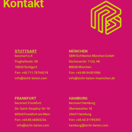
Kontakt
STUTTGART
MÜNCHEN
beconart e.K
SBM Sichtbeton München GmbH
Flughafenstr. 59
Dachauerstr. 112d, H6
70629 Stuttgart
80636 München
Fon: +49.711.76749219
Fon: +49.89.94301066
info@sicht-beton.com
info@sicht-beton-muenchen.de
FRANKFURT
HAMBURG
beconart Frankfurt
beconart Hamburg
De-Saint-Exupéry-Str 10
Überseeallee 10
60549 Frankfurt am Main
20457 Hamburg
Fon: +49.69.46003234
Fon: +49.40.31795355
info@sicht-beton.com
hamburg@sicht-beton.com