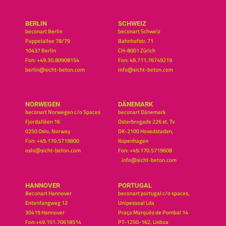
BERLIN
SCHWEIZ
beconart Berlin
beconart Schweiz
Pappelallee 78/79
Bahnhofstr. 71
10437 Berlin
CH-8001 Zürich
Fon: +49.30.80908154
Fon: 49.711.76749219
berlin@sicht-beton.com
info@sicht-beton.com
NORWEGEN
DÄNEMARK
beconart Norwegen c/o Spaces
beconart Dänemark
Fjordalléen 16
Osterbrogade 226 st. Tv
0250 Oslo, Norway
DK-2100 Hovedstaden,
Fon: +49.170.5719800
Kopenhagen
oslo@sicht-beton.com
Fon: +49.170.5719608
info@sicht-beton.com
HANNOVER
PORTUGAL
Beconart Hannover
beconart portugal c/o spaces,
Entenfangweg 12
Unipessoal Lda
30419 Hannover
Praça Marquês de Pombal 14
Fon:+49.151.70618514
PT-1250-162, Lisboa