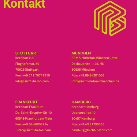
Kontakt
STUTTGART
MÜNCHEN
beconart e.K
SBM Sichtbeton München GmbH
Flughafenstr. 59
Dachauerstr. 112d, H6
70629 Stuttgart
80636 München
Fon: +49.711.76749219
Fon: +49.89.94301066
info@sicht-beton.com
info@sicht-beton-muenchen.de
FRANKFURT
HAMBURG
beconart Frankfurt
beconart Hamburg
De-Saint-Exupéry-Str 10
Überseeallee 10
60549 Frankfurt am Main
20457 Hamburg
Fon: +49.69.46003234
Fon: +49.40.31795355
info@sicht-beton.com
hamburg@sicht-beton.com