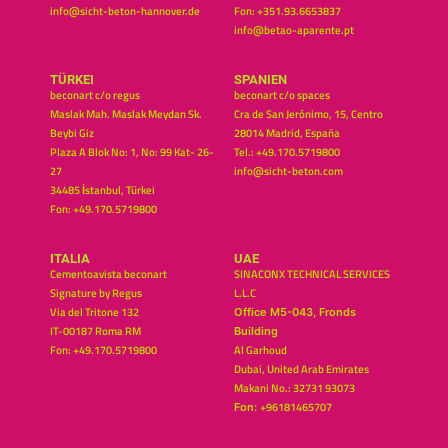
info@sicht-beton-hannover.de
Fon: +351.93.6653837
info@betao-aparente.pt
TÜRKEI
SPANIEN
beconart c/o regus
beconart c/o spaces
Maslak Mah. Maslak Meydan Sk.
Cra de San Jerónimo, 15, Centro
Beybi Giz
28014 Madrid, España
Plaza A Blok No: 1, No: 99 Kat- 26-
Tel.: +49.170.5719800
27
info@sicht-beton.com
34485 İstanbul, Türkei
Fon: +49.170.5719800
ITALIA
UAE
Cementoavista beconart
SINACONX TECHNICAL SERVICES
Signature by Regus
L.L.C
Via del Tritone 132
Office M5-043, Fronds
IT-00187 Roma RM
Building
Fon: +49.170.5719800
Al Garhoud
Dubai, United Arab Emirates
Makani No.: 32731 93073
+96181465707
Fon: