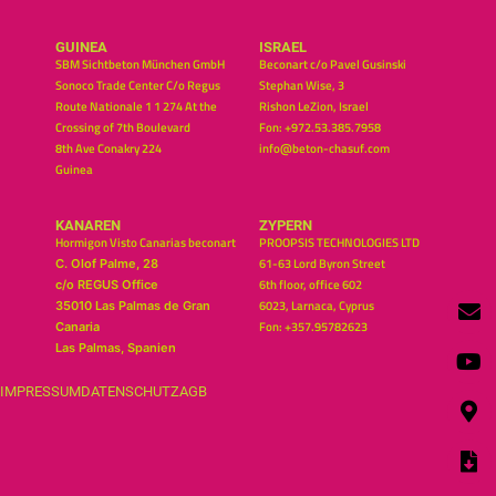
GUINEA
ISRAEL
SBM Sichtbeton München GmbH
Beconart c/o Pavel Gusinski
Sonoco Trade Center C/o Regus
Stephan Wise, 3
Route Nationale 1 1 274 At the
Rishon LeZion, Israel
Crossing of 7th Boulevard
Fon: +972.53.385.7958
8th Ave Conakry 224
info@beton-chasuf.com
Guinea
KANAREN
ZYPERN
Hormigon Visto Canarias beconart
PROOPSIS TECHNOLOGIES LTD
61-63 Lord Byron Street
C. Olof Palme, 28
6th floor, office 602
c/o REGUS Office
6023, Larnaca, Cyprus
35010 Las Palmas de Gran
Fon: +357.95782623
Canaria
Las Palmas, Spanien
IMPRESSUM
DATENSCHUTZ
AGB