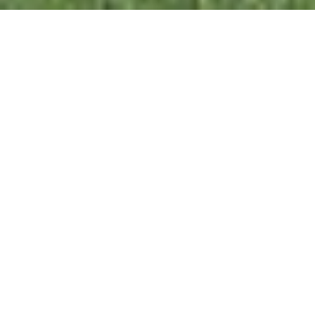
Infrastrukturprojekt
Gleiskarree Ditzingen
Objekt: Gleiskarree Ditzingen
Ort: Bahnhofsareal Ditzingen
Unsere Aufgabe
Unsere Aufgabe war es, die Sichtbetonflächen im
obersten Geschoss eines Fitnessclubs zu optimieren
und ästhetisch aufzuwerten. Wir haben die
Sichtbetondecken umfassend nachgearbeitet, indem
wir Bauteilfugen überarbeitet, Risse geschlossen und
retuschiert sowie die Schwarzfärbung sorgfältig
erneuert haben. Diese kosmetischen Maßnahmen
umfassten auch die lokale Reparatur von