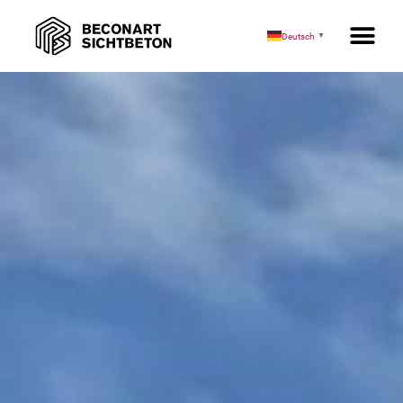
Freiham Stützen
Deutsch
▼