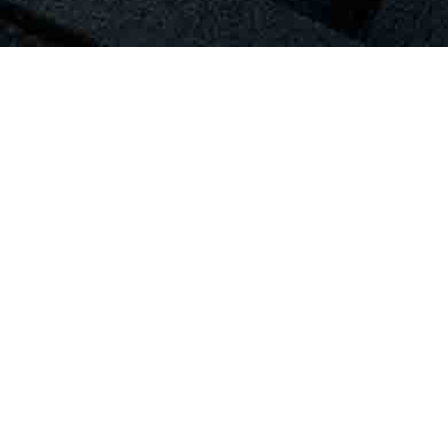
Öffentliche Gebäude
Stadthalle
Objekt: Stadthalle
Ort: Neuffen, Deutschland
Unsere Aufgabe
Beconart übernahm die umfassende Instandsetzung
der denkmalgeschützten Sichtbetonflächen der
Stadthalle Neuffen. Dazu gehörten die Entfernung von
Altanstrichen, die Reparatur von Schadstellen sowie die
präzise Reprofilierung der vielfältigen
Sichtbetonstrukturen. Farbretuschen mit silikatischen
Lasuren und eine abschließende Hydrophobierung